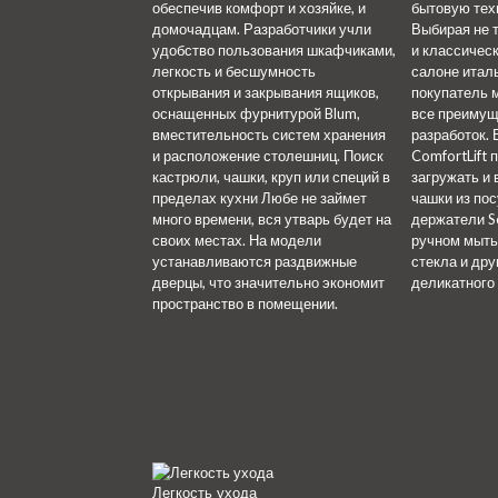
обеспечив комфорт и хозяйке, и
бытовую техн
домочадцам. Разработчики учли
Выбирая не 
удобство пользования шкафчиками,
и классичес
легкость и бесшумность
салоне итал
открывания и закрывания ящиков,
покупатель 
оснащенных фурнитурой Blum,
все преимущ
вместительность систем хранения
разработок. 
и расположение столешниц. Поиск
ComfortLift 
кастрюли, чашки, круп или специй в
загружать и 
пределах кухни Любе не займет
чашки из по
много времени, вся утварь будет на
держатели S
своих местах. На модели
ручном мыть
устанавливаются раздвижные
стекла и др
дверцы, что значительно экономит
деликатного
пространство в помещении.
Легкость ухода