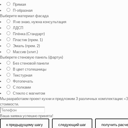
Прямая
П-образная
Выберите материал фасада
Я не знаю, нужна консультация
ЛДСП
Плёнка (Стандарт)
Пластик (прем. 1)
Эмаль (прем. 2)
Массив (элит.)
Выберете стеновую панель (фартук)
Без стеновой панели
В цвет столешницы
Текстурная
Фотопечать
С полками
Стекло с магнитом
Мы разработаем проект кухни и предложим 3 различных комплектации: «Э
стоимости.
Ваша заявка успешно принята!
к предыдущему шагу
следующий шаг
получить расч