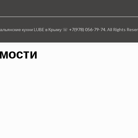
тальянские кухни LUBE в Крыму ☏
+7(978) 056-79-74
. All Rights Rese
имости