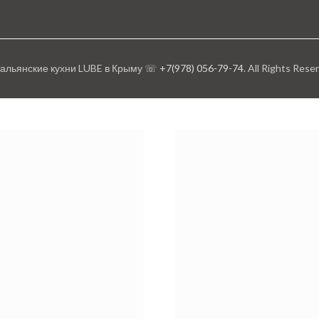
тальянские кухни LUBE в Крыму ☏
+7(978) 056-79-74
. All Rights Rese