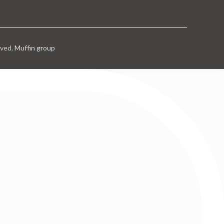
rved.
Muffin group