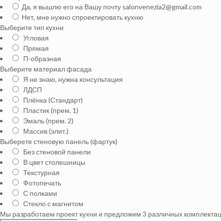
Да, я вышлю его на Вашу почту salonvenezia2@gmail.com
Нет, мне нужно спроектировать кухню
Выберите тип кухни
Угловая
Прямая
П-образная
Выберите материал фасада
Я не знаю, нужна консультация
ЛДСП
Плёнка (Стандарт)
Пластик (прем. 1)
Эмаль (прем. 2)
Массив (элит.)
Выберете стеновую панель (фартук)
Без стеновой панели
В цвет столешницы
Текстурная
Фотопечать
С полками
Стекло с магнитом
Мы разработаем проект кухни и предложим 3 различных комплектаци