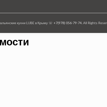
тальянские кухни LUBE в Крыму ☏
+7(978) 056-79-74
. All Rights Rese
имости