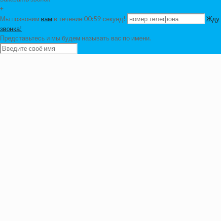
+
Мы позвоним
вам
в течение 00:
59
секунд!
Жду
звонка!
Представьтесь и мы будем называть вас по имени.