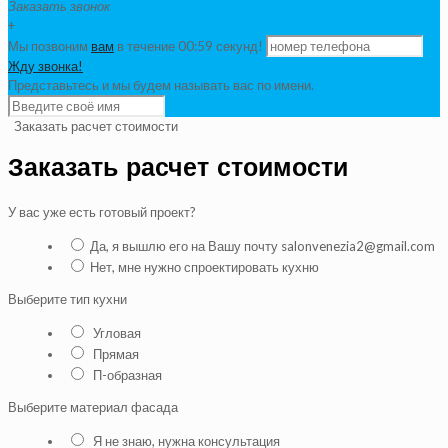
Заказать звонок
+
Мы позвоним
вам
в течение 00:
59
секунд!
Жду звонка!
Представьтесь и мы будем называть вас по имени.
Заказать расчет стоимости
Заказать расчет стоимости
У вас уже есть готовый проект?
Да, я вышлю его на Вашу почту salonvenezia2@gmail.com
Нет, мне нужно спроектировать кухню
Выберите тип кухни
Угловая
Прямая
П-образная
Выберите материал фасада
Я не знаю, нужна консультация