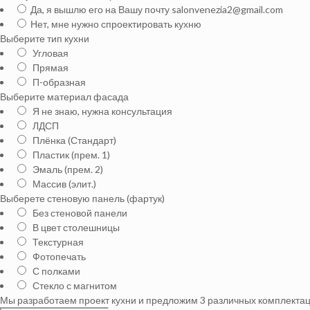
Да, я вышлю его на Вашу почту salonvenezia2@gmail.com
Нет, мне нужно спроектировать кухню
Выберите тип кухни
Угловая
Прямая
П-образная
Выберите материал фасада
Я не знаю, нужна консультация
ЛДСП
Плёнка (Стандарт)
Пластик (прем. 1)
Эмаль (прем. 2)
Массив (элит.)
Выберете стеновую панель (фартук)
Без стеновой панели
В цвет столешницы
Текстурная
Фотопечать
С полками
Стекло с магнитом
Мы разработаем проект кухни и предложим 3 различных комплектаци