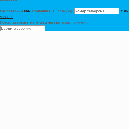
+
Мы позвоним
вам
в течение 00:
59
секунд!
Жду
звонка!
Представьтесь и мы будем называть вас по имени.