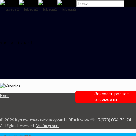
ЗАКАЗАТЬ РАСЧЕТ СТО
veronica-1
У вас уже есть готовый пр
Да, я вышлю его на Вашу
Нет
почту
спр
salonvenezia2@gmail.com
Заказать расчет
Блог
стоимости
СЛЕДУЮЩИЙ ШАГ
К ПРЕДЫДУЩЕМУ ШАГУ
© 2026 Купить итальянские кухни LUBE в Крыму ☏
+7(978) 056-79-74
.
All Rights Reserved.
Muffin group
Заказать звонок